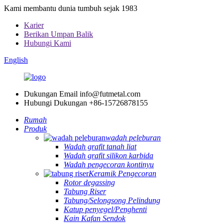
Kami membantu dunia tumbuh sejak 1983
Karier
Berikan Umpan Balik
Hubungi Kami
English
Dukungan Email
info@futmetal.com
Hubungi Dukungan
+86-15726878155
Rumah
Produk
wadah peleburan
Wadah grafit tanah liat
Wadah grafit silikon karbida
Wadah pengecoran kontinyu
Keramik Pengecoran
Rotor degassing
Tabung Riser
Tabung/Selongsong Pelindung
Katup penyegel/Penghenti
Kain Kafan Sendok