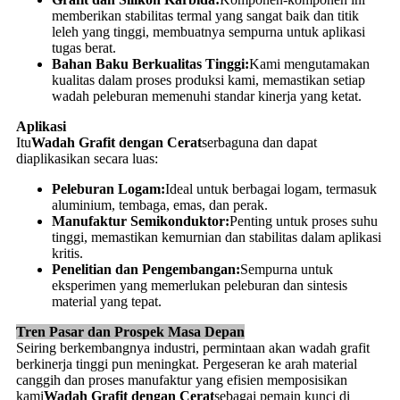
memberikan stabilitas termal yang sangat baik dan titik
leleh yang tinggi, membuatnya sempurna untuk aplikasi
tugas berat.
Bahan Baku Berkualitas Tinggi:
Kami mengutamakan
kualitas dalam proses produksi kami, memastikan setiap
wadah peleburan memenuhi standar kinerja yang ketat.
Aplikasi
Itu
Wadah Grafit dengan Cerat
serbaguna dan dapat
diaplikasikan secara luas:
Peleburan Logam:
Ideal untuk berbagai logam, termasuk
aluminium, tembaga, emas, dan perak.
Manufaktur Semikonduktor:
Penting untuk proses suhu
tinggi, memastikan kemurnian dan stabilitas dalam aplikasi
kritis.
Penelitian dan Pengembangan:
Sempurna untuk
eksperimen yang memerlukan peleburan dan sintesis
material yang tepat.
Tren Pasar dan Prospek Masa Depan
Seiring berkembangnya industri, permintaan akan wadah grafit
berkinerja tinggi pun meningkat. Pergeseran ke arah material
canggih dan proses manufaktur yang efisien memposisikan
kami
Wadah Grafit dengan Cerat
sebagai pemain kunci di