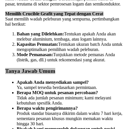
pasar, terutama di sektor pemrosesan logam dan semikonduktor.
Memilih Crucible Grafit yang Tepat dengan Cerat
Saat memilih wadah peleburan yang sempurna, pertimbangkan
hal berikut:
Bahan yang Dilelehkan:
Tentukan apakah Anda akan
melebur aluminium, tembaga, atau logam lainnya.
Kapasitas Pemuatan:
Tentukan ukuran batch Anda untuk
mengoptimalkan pemilihan wadah peleburan.
Mode Pemanasan:
Tunjukkan metode pemanas Anda
(listrik, gas, dll.) untuk rekomendasi yang akurat.
Tanya Jawab Umum
Apakah Anda menyediakan sampel?
Ya, sampel tersedia berdasarkan permintaan.
Berapa MOQ untuk pesanan percobaan?
Tidak ada jumlah pesanan minimum; kami melayani
kebutuhan spesifik Anda.
Berapa waktu pengirimannya?
Produk standar biasanya dikirim dalam waktu 7 hari kerja,
sementara pesanan khusus mungkin memakan waktu
hingga 30 hari.
Bisakah kami memperoleh dukungan untuk posisi