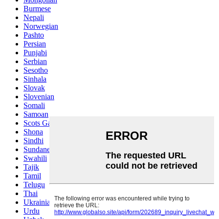
Burmese
Nepali
Norwegian
Pashto
Persian
Punjabi
Serbian
Sesotho
Sinhala
Slovak
Slovenian
Somali
Samoan
Scots Gaelic
Shona
Sindhi
Sundanese
Swahili
Tajik
Tamil
Telugu
Thai
Ukrainian
Urdu