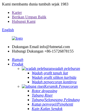
Kami membantu dunia tumbuh sejak 1983
Karier
Berikan Umpan Balik
Hubungi Kami
English
Dukungan Email
info@futmetal.com
Hubungi Dukungan
+86-15726878155
Rumah
Produk
wadah peleburan
Wadah grafit tanah liat
Wadah grafit silikon karbida
Wadah pengecoran kontinyu
Keramik Pengecoran
Rotor degassing
Tabung Riser
Tabung/Selongsong Pelindung
Katup penyegel/Penghenti
Kain Kafan Sendok