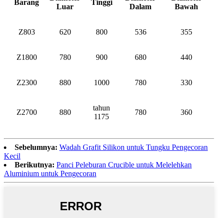
Barang
Tinggi
Luar
Dalam
Bawah
Z803
620
800
536
355
Z1800
780
900
680
440
Z2300
880
1000
780
330
tahun
Z2700
880
780
360
1175
Sebelumnya:
Wadah Grafit Silikon untuk Tungku Pengecoran
Kecil
Berikutnya:
Panci Peleburan Crucible untuk Melelehkan
Aluminium untuk Pengecoran