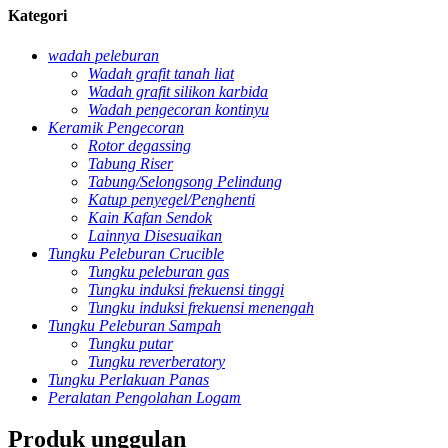
Kategori
wadah peleburan
Wadah grafit tanah liat
Wadah grafit silikon karbida
Wadah pengecoran kontinyu
Keramik Pengecoran
Rotor degassing
Tabung Riser
Tabung/Selongsong Pelindung
Katup penyegel/Penghenti
Kain Kafan Sendok
Lainnya Disesuaikan
Tungku Peleburan Crucible
Tungku peleburan gas
Tungku induksi frekuensi tinggi
Tungku induksi frekuensi menengah
Tungku Peleburan Sampah
Tungku putar
Tungku reverberatory
Tungku Perlakuan Panas
Peralatan Pengolahan Logam
Produk unggulan