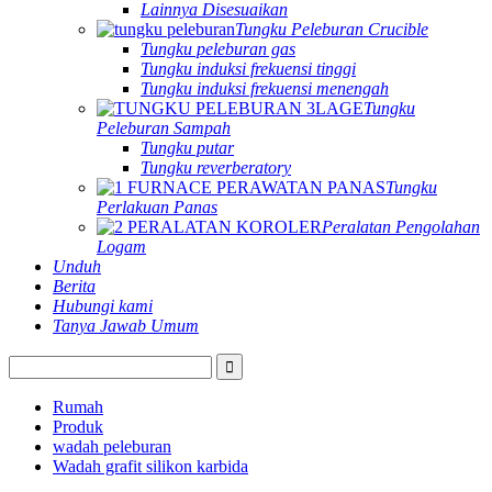
Lainnya Disesuaikan
Tungku Peleburan Crucible
Tungku peleburan gas
Tungku induksi frekuensi tinggi
Tungku induksi frekuensi menengah
Tungku
Peleburan Sampah
Tungku putar
Tungku reverberatory
Tungku
Perlakuan Panas
Peralatan Pengolahan
Logam
Unduh
Berita
Hubungi kami
Tanya Jawab Umum
Rumah
Produk
wadah peleburan
Wadah grafit silikon karbida