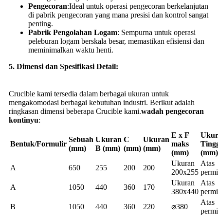
Pengecoran
:Ideal untuk operasi pengecoran berkelanjutan
di pabrik pengecoran yang mana presisi dan kontrol sangat
penting.
Pabrik Pengolahan Logam
: Sempurna untuk operasi
peleburan logam berskala besar, memastikan efisiensi dan
meminimalkan waktu henti.
5. Dimensi dan Spesifikasi Detail:
Crucible kami tersedia dalam berbagai ukuran untuk
mengakomodasi berbagai kebutuhan industri. Berikut adalah
ringkasan dimensi beberapa Crucible kami.
wadah pengecoran
kontinyu
:
E x F
Ukur
Sebuah
Ukuran
C
Ukuran
Bentuk/Formulir
maks
Ting
(mm)
B (mm)
(mm)
(mm)
(mm)
(mm)
Ukuran
Atas
A
650
255
200
200
200x255
permi
Ukuran
Atas
A
1050
440
360
170
380x440
permi
Atas
B
1050
440
360
220
⌀380
permi