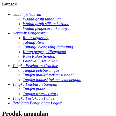
Kategori
wadah peleburan
Wadah grafit tanah liat
Wadah grafit silikon karbida
Wadah pengecoran kontinyu
Keramik Pengecoran
Rotor degassing
Tabung Riser
Tabung/Selongsong Pelindung
Katup penyegel/Penghenti
Kain Kafan Sendok
Lainnya Disesuaikan
Tungku Peleburan Crucible
Tungku peleburan gas
Tungku induksi frekuensi tinggi
Tungku induksi frekuensi menengah
Tungku Peleburan Sampah
Tungku putar
Tungku reverberatory
Tungku Perlakuan Panas
Peralatan Pengolahan Logam
Produk unggulan