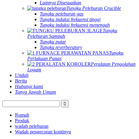
Lainnya Disesuaikan
Tungku Peleburan Crucible
Tungku peleburan gas
Tungku induksi frekuensi tinggi
Tungku induksi frekuensi menengah
Tungku
Peleburan Sampah
Tungku putar
Tungku reverberatory
Tungku
Perlakuan Panas
Peralatan Pengolahan
Logam
Unduh
Berita
Hubungi kami
Tanya Jawab Umum
Rumah
Produk
wadah peleburan
Wadah pengecoran kontinyu