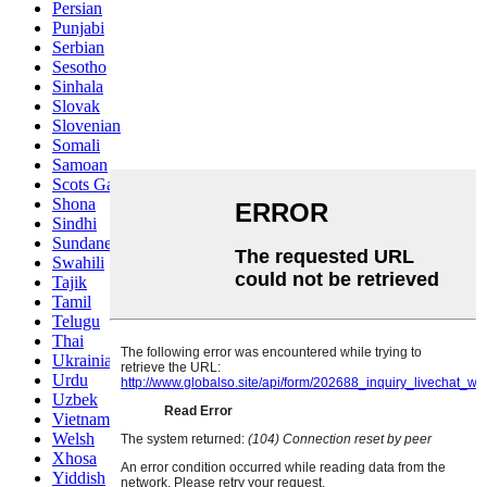
Persian
Punjabi
Serbian
Sesotho
Sinhala
Slovak
Slovenian
Somali
Samoan
Scots Gaelic
Shona
Sindhi
Sundanese
Swahili
Tajik
Tamil
Telugu
Thai
Ukrainian
Urdu
Uzbek
Vietnamese
Welsh
Xhosa
Yiddish