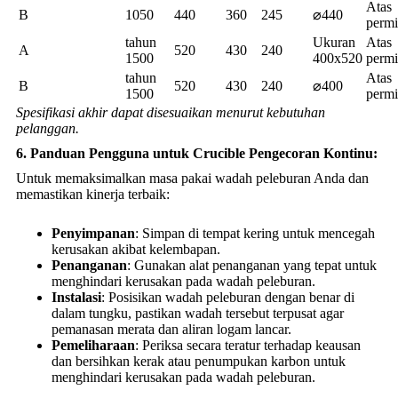
Atas
B
1050
440
360
245
⌀440
permi
tahun
Ukuran
Atas
A
520
430
240
1500
400x520
permi
tahun
Atas
B
520
430
240
⌀400
1500
permi
Spesifikasi akhir dapat disesuaikan menurut kebutuhan
pelanggan.
6. Panduan Pengguna untuk Crucible Pengecoran Kontinu:
Untuk memaksimalkan masa pakai wadah peleburan Anda dan
memastikan kinerja terbaik:
Penyimpanan
: Simpan di tempat kering untuk mencegah
kerusakan akibat kelembapan.
Penanganan
: Gunakan alat penanganan yang tepat untuk
menghindari kerusakan pada wadah peleburan.
Instalasi
: Posisikan wadah peleburan dengan benar di
dalam tungku, pastikan wadah tersebut terpusat agar
pemanasan merata dan aliran logam lancar.
Pemeliharaan
: Periksa secara teratur terhadap keausan
dan bersihkan kerak atau penumpukan karbon untuk
menghindari kerusakan pada wadah peleburan.