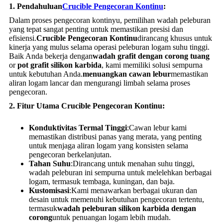
1. Pendahuluan
Crucible Pengecoran Kontinu
:
Dalam proses pengecoran kontinyu, pemilihan wadah peleburan
yang tepat sangat penting untuk memastikan presisi dan
efisiensi.
Crucible Pengecoran Kontinu
dirancang khusus untuk
kinerja yang mulus selama operasi peleburan logam suhu tinggi.
Baik Anda bekerja dengan
wadah grafit dengan corong tuang
or
pot grafit silikon karbida
, kami memiliki solusi sempurna
untuk kebutuhan Anda.
menuangkan cawan lebur
memastikan
aliran logam lancar dan mengurangi limbah selama proses
pengecoran.
2. Fitur Utama Crucible Pengecoran Kontinu:
Konduktivitas Termal Tinggi
:Cawan lebur kami
memastikan distribusi panas yang merata, yang penting
untuk menjaga aliran logam yang konsisten selama
pengecoran berkelanjutan.
Tahan Suhu
:Dirancang untuk menahan suhu tinggi,
wadah peleburan ini sempurna untuk melelehkan berbagai
logam, termasuk tembaga, kuningan, dan baja.
Kustomisasi
:Kami menawarkan berbagai ukuran dan
desain untuk memenuhi kebutuhan pengecoran tertentu,
termasuk
wadah peleburan silikon karbida dengan
corong
untuk penuangan logam lebih mudah.