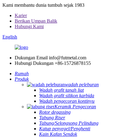
Kami membantu dunia tumbuh sejak 1983
Karier
Berikan Umpan Balik
Hubungi Kami
English
Dukungan Email
info@futmetal.com
Hubungi Dukungan
+86-15726878155
Rumah
Produk
wadah peleburan
Wadah grafit tanah liat
Wadah grafit silikon karbida
Wadah pengecoran kontinyu
Keramik Pengecoran
Rotor degassing
Tabung Riser
Tabung/Selongsong Pelindung
Katup penyegel/Penghenti
Kain Kafan Sendok