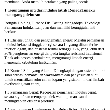
membantu Anda memilih peralatan yang paling cocok.
1. Keuntungan inti dari induksi listrik Rongda
Tungku
memegang peleburan
Rongda Holding Furnace Die Casting Mengadopsi Teknologi
Pemanasan Induksi Lanjutan dan memiliki keunggulan inti
berikut:
1.1 Efisiensi tinggi dan penghematan energi: Melalui pemanasan
induksi frekuensi tinggi, energi secara langsung ditransfer ke
interior logam, dan efisiensi termal setinggi 95%, yang lebih dari
30% penghematan energi daripada tungku resistensi tradisional.
Tidak ada proses pembakaran, mengurangi limbah energi,
memenuhi kebutuhan lingkungan.
1.2 Kontrol Suhu yang Akurat: Dilengkapi dengan sistem kontrol
suhu cerdas, pemantauan waktu-nyata dan penyesuaian suhu,
untuk memastikan suhu cairan logam yang stabil, hindari limbah
overheating atau energi.
1.3 Pemanasan Cepat: Kecepatan pemanasan induksi cepat,
secara signifikan memperpendek waktu pemanasan dan
meningkatkan efisiensi produksi.
1.4 Perlindungan Lingkungan dan Bebas Polusi: Tidak ada emisi