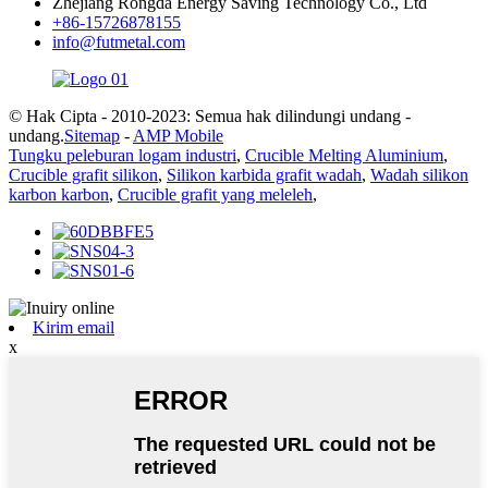
Zhejiang Rongda Energy Saving Technology Co., Ltd
+86-15726878155
info@futmetal.com
© Hak Cipta - 2010-2023: Semua hak dilindungi undang -
undang.
Sitemap
-
AMP Mobile
Tungku peleburan logam industri
,
Crucible Melting Aluminium
,
Crucible grafit silikon
,
Silikon karbida grafit wadah
,
Wadah silikon
karbon karbon
,
Crucible grafit yang meleleh
,
Kirim email
x