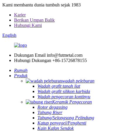
Kami membantu dunia tumbuh sejak 1983
Karier
Berikan Umpan Balik
Hubungi Kami
English
Dukungan Email
info@futmetal.com
Hubungi Dukungan
+86-15726878155
Rumah
Produk
wadah peleburan
Wadah grafit tanah liat
Wadah grafit silikon karbida
Wadah pengecoran kontinyu
Keramik Pengecoran
Rotor degassing
Tabung Riser
Tabung/Selongsong Pelindung
Katup penyegel/Penghenti
Kain Kafan Sendok